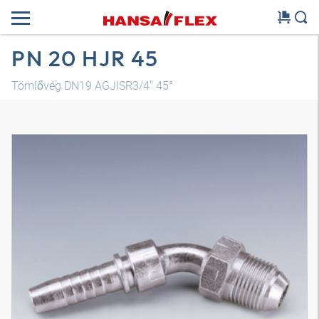
PN 20 HJR 45
Tömlővég DN19 AGJISR3/4" 45°