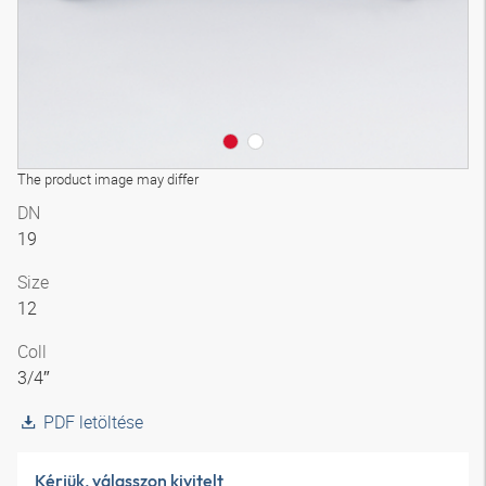
The product image may differ
DN
19
Size
12
Coll
3/4″
PDF letöltése
Kérjük, válasszon kivitelt