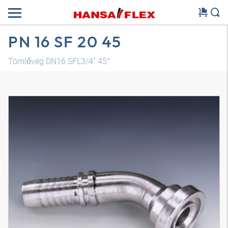
PN 16 SF 20 45
Tömlővég DN16 SFL3/4" 45°
3D modell