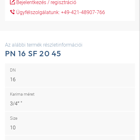
Bejelentkezés / regisztráció
Ügyfélszolgálatunk: +49-421-48907-766
Az alábbi termék részletinformációi
PN 16 SF 20 45
DN
16
Karima méret
3/4″ "
Size
10