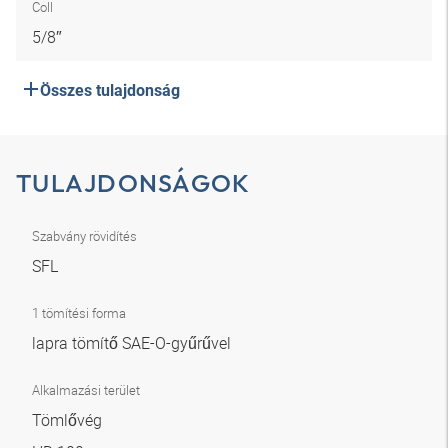
Coll
5/8″
Összes tulajdonság
TULAJDONSÁGOK
Szabvány rövidítés
SFL
1 tömítési forma
lapra tömítő SAE-O-gyűrűvel
Alkalmazási terület
Tömlővég