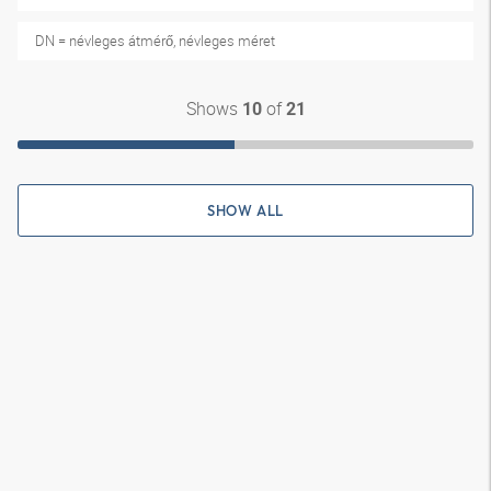
DN = névleges átmérő, névleges méret
Shows
of
10
21
SHOW ALL