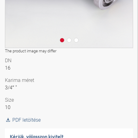
The product image may differ
DN
16
Karima méret
3/4″ "
Size
10
PDF letöltése
Kérjük, válasszon kivitelt