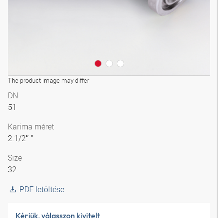
The product image may differ
DN
51
Karima méret
2.1/2″ "
Size
32
PDF letöltése
Kérjük, válasszon kivitelt