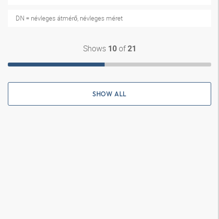
DN = névleges átmérő, névleges méret
Shows
of
10
21
SHOW ALL