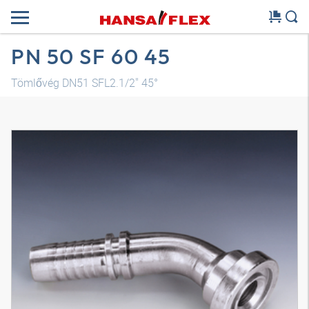
PN 50 SF 60 45
Tömlővég DN51 SFL2.1/2" 45°
3D modell