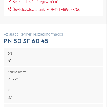
Bejelentkezés / regisztráció
Ügyfélszolgálatunk: +49-421-48907-766
Az alábbi termék részletinformációi
PN 50 SF 60 45
DN
51
Karima méret
2.1/2″ "
Size
32