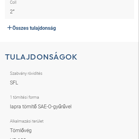
Coll
2″
Összes tulajdonság
TULAJDONSÁGOK
Szabvány rövidítés
SFL
1 tömítési forma
lapra tömítő SAE-O-gyűrűvel
Alkalmazási terület
Tömlővég