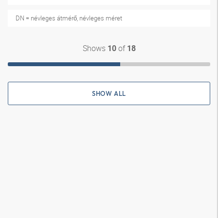
DN = névleges átmérő, névleges méret
Shows
of
10
18
SHOW ALL