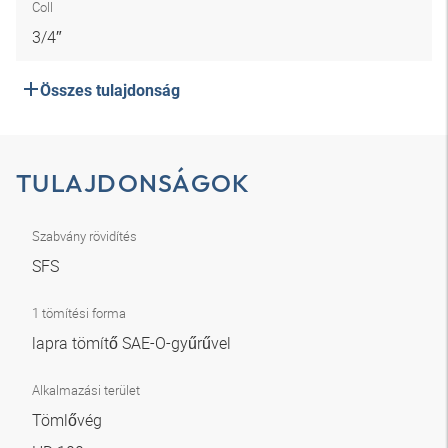
Coll
3/4″
Összes tulajdonság
TULAJDONSÁGOK
Szabvány rövidítés
SFS
1 tömítési forma
lapra tömítő SAE-O-gyűrűvel
Alkalmazási terület
Tömlővég