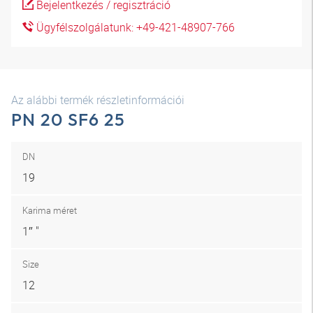
Bejelentkezés / regisztráció
Ügyfélszolgálatunk: +49-421-48907-766
Az alábbi termék részletinformációi
PN 20 SF6 25
DN
19
Karima méret
1″ "
Size
12