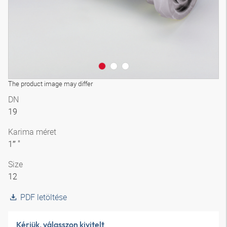
The product image may differ
DN
19
Karima méret
1″ "
Size
12
PDF letöltése
Kérjük, válasszon kivitelt