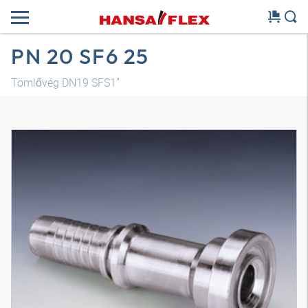
PN 20 SF6 25
Tömlővég DN19 SFS1"
3D modell