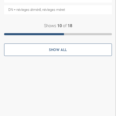
DN = névleges átmérő, névleges méret
Shows
of
10
18
SHOW ALL