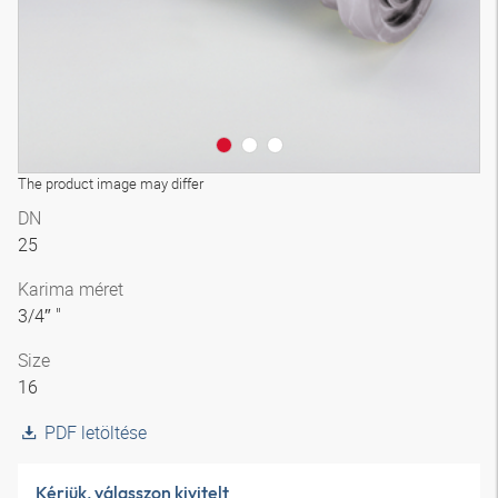
The product image may differ
DN
25
Karima méret
3/4″ "
Size
16
PDF letöltése
Kérjük, válasszon kivitelt