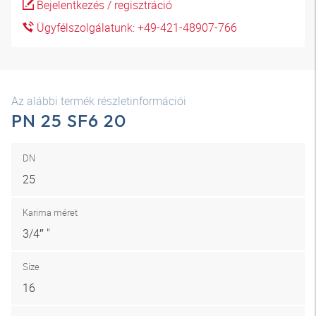
Bejelentkezés / regisztráció
Ügyfélszolgálatunk: +49-421-48907-766
Az alábbi termék részletinformációi
PN 25 SF6 20
DN
25
Karima méret
3/4″ "
Size
16