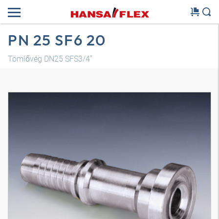
PN 25 SF6 20
Tömlővég DN25 SFS3/4"
3D modell