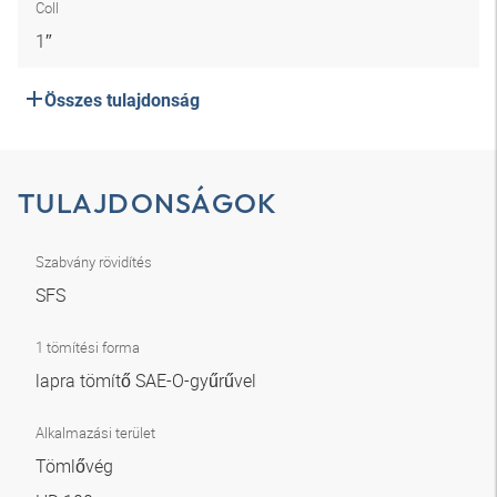
Coll
1″
Összes tulajdonság
TULAJDONSÁGOK
Szabvány rövidítés
SFS
1 tömítési forma
lapra tömítő SAE-O-gyűrűvel
Alkalmazási terület
Tömlővég