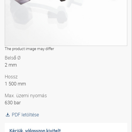
The product image may differ
Belső Ø
2 mm
Hossz
1 500 mm
Max. üzemi nyomás
630 bar
PDF letöltése
Kérjük, válasszon kivitelt