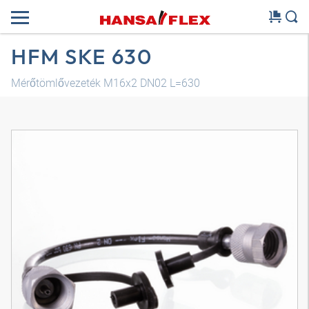
HFM SKE 630
Mérőtömlővezeték M16x2 DN02 L=630