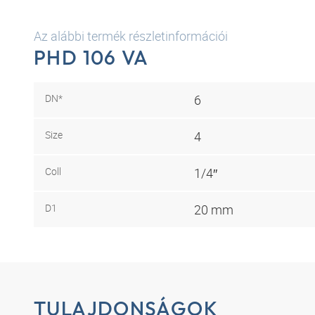
Az alábbi termék részletinformációi
PHD 106 VA
DN*
6
Size
4
Coll
1/4″
D1
20 mm
TULAJDONSÁGOK