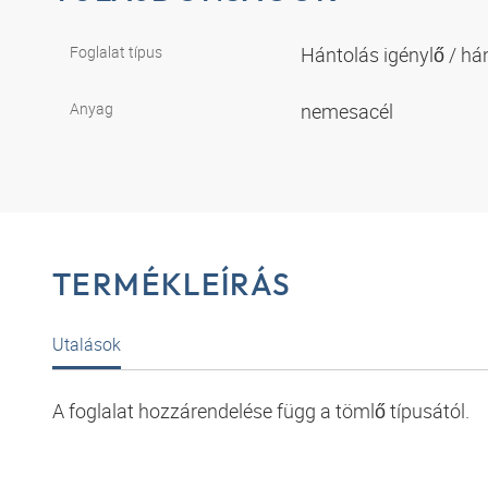
Foglalat típus
Hántolás igénylő / h
Anyag
nemesacél
TERMÉKLEÍRÁS
Utalások
A foglalat hozzárendelése függ a tömlő típusától.