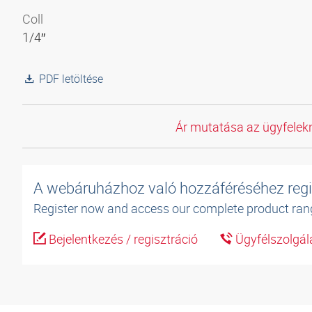
Coll
1/4″
PDF letöltése
Ár mutatása az ügyfelekn
A webáruházhoz való hozzáféréséhez regi
Register now and access our complete product ran
Bejelentkezés / regisztráció
Ügyfélszolgál