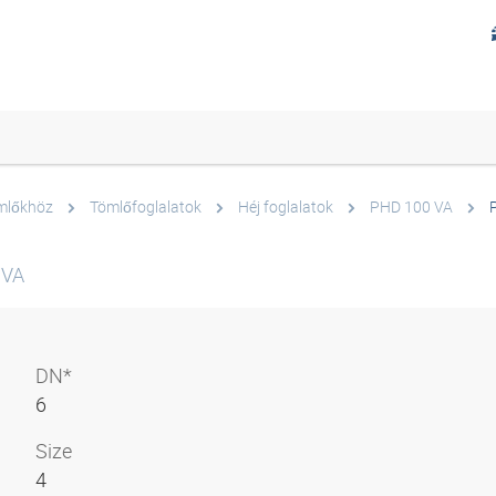
ömlőkhöz
Tömlőfoglalatok
Héj foglalatok
PHD 100 VA
 VA
DN*
6
Size
4