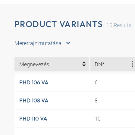
PRODUCT VARIANTS
10
Results
Méretrajz mutatása
Megnevezés
DN*
6
PHD 106 VA
8
PHD 108 VA
10
PHD 110 VA