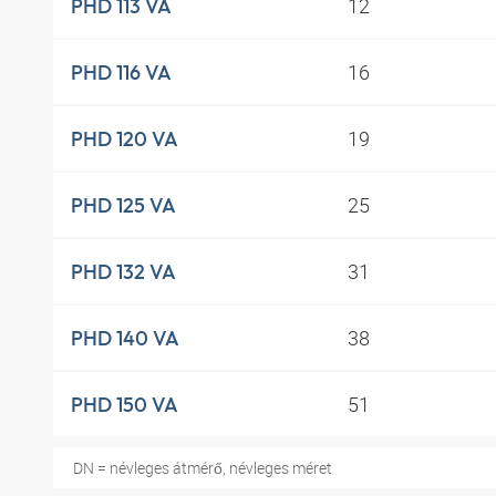
12
PHD 113 VA
16
PHD 116 VA
19
PHD 120 VA
25
PHD 125 VA
31
PHD 132 VA
38
PHD 140 VA
51
PHD 150 VA
DN = névleges átmérő, névleges méret