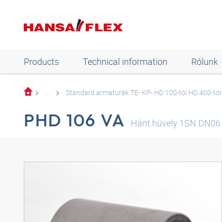
Products
Technical information
Rólunk
...
Standard armatúrák TE- KP- HD 100-tól HD 400-t
PHD 106 VA
Hánt.hüvely 1SN DN06