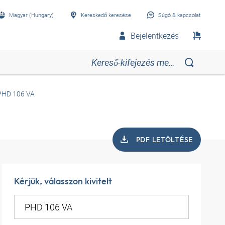
Magyar (Hungary)
Kereskedő keresése
Súgó & kapcsolat
Bejelentkezés
PHD 106 VA
PDF LETÖLTÉSE
Kérjük, válasszon kivitelt