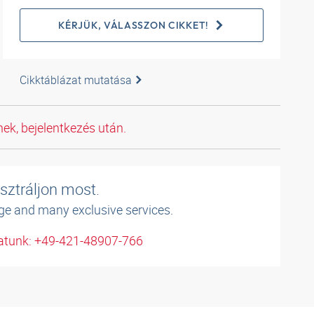
KÉRJÜK, VÁLASSZON CIKKET!
Cikktáblázat mutatása
ek, bejelentkezés után.
sztráljon most.
ge and many exclusive services.
atunk: +49-421-48907-766