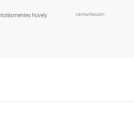
ántolásmentes hüvely
Vámtarifaszám