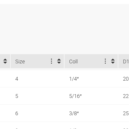
Size
Coll
D1
4
1/4″
2
5
5/16″
2
6
3/8″
2