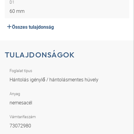
D1
60 mm
Összes tulajdonság
TULAJDONSÁGOK
Foglalat típus
Hántolás igénylő / hántolásmentes hüvely
Anyag
nemesacél
Vámtarifaszám
73072980