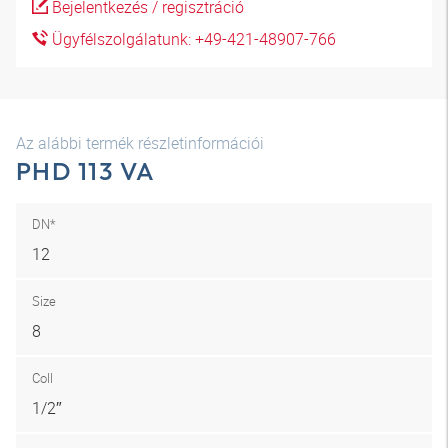
Bejelentkezés / regisztráció
Ügyfélszolgálatunk: +49-421-48907-766
Az alábbi termék részletinformációi
PHD 113 VA
DN*
12
Size
8
Coll
1/2″