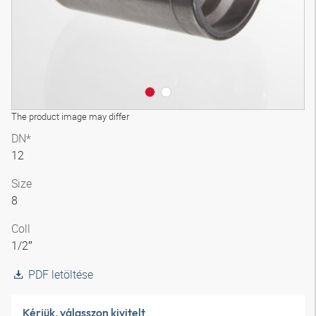
The product image may differ
DN*
12
Size
8
Coll
1/2″
PDF letöltése
Kérjük, válasszon kivitelt