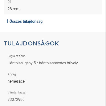
D1
28 mm
Összes tulajdonság
TULAJDONSÁGOK
Foglalat típus
Hántolás igénylő / hántolásmentes hüvely
Anyag
nemesacél
Vámtarifaszám
73072980