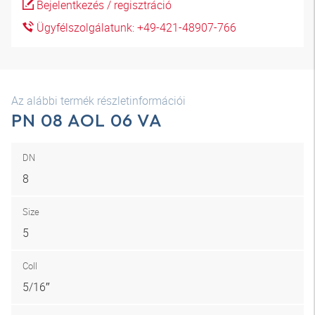
Bejelentkezés / regisztráció
Ügyfélszolgálatunk: +49-421-48907-766
Az alábbi termék részletinformációi
PN 08 AOL 06 VA
DN
8
Size
5
Coll
5/16″