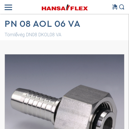
PN 08 AOL 06 VA
Tömlővég DN08 DKOL08 VA
3D modell