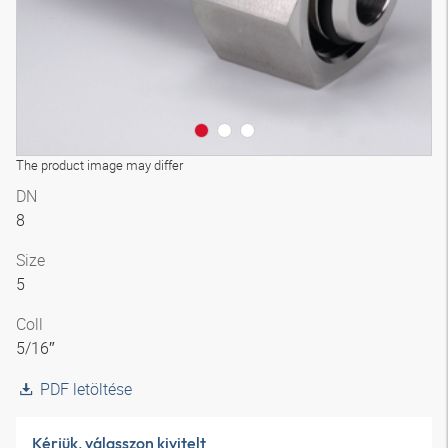
The product image may differ
DN
8
Size
5
Coll
5/16″
PDF letöltése
Kérjük, válasszon kivitelt