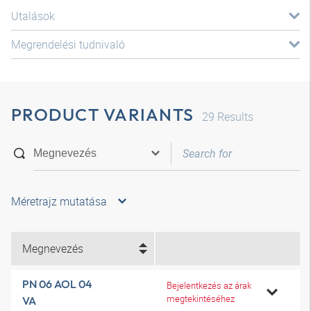
Utalások
Megrendelési tudnivaló
PRODUCT VARIANTS
29
Results
Méretrajz mutatása
Megnevezés
PN 06 AOL 04
Bejelentkezés az árak
megtekintéséhez
VA