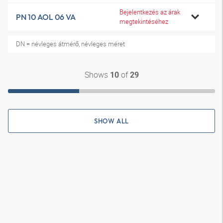
Bejelentkezés az árak
PN 10 AOL 06 VA
megtekintéséhez
DN = névleges átmérő, névleges méret
Shows
of
10
29
SHOW ALL