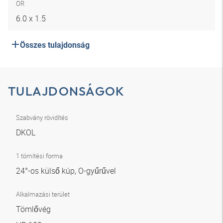
OR
6.0 x 1.5
Összes tulajdonság
TULAJDONSÁGOK
Szabvány rövidítés
DKOL
1 tömítési forma
24°-os külső kúp, O-gyűrűvel
Alkalmazási terület
Tömlővég