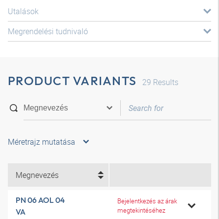
Utalások
Megrendelési tudnivaló
PRODUCT VARIANTS
29
Results
Méretrajz mutatása
Megnevezés
PN 06 AOL 04
Bejelentkezés az árak
megtekintéséhez
VA