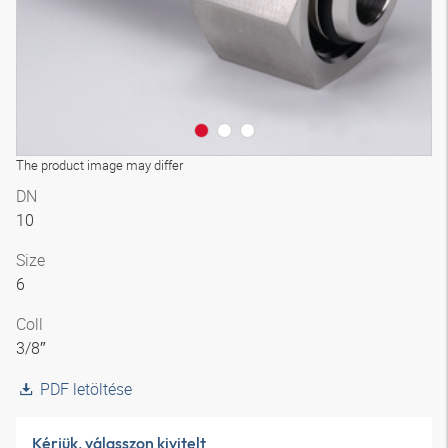
The product image may differ
DN
10
Size
6
Coll
3/8″
PDF letöltése
Kérjük, válasszon kivitelt