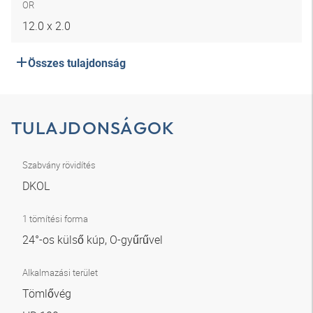
OR
12.0 x 2.0
Összes tulajdonság
TULAJDONSÁGOK
Szabvány rövidítés
DKOL
1 tömítési forma
24°-os külső kúp, O-gyűrűvel
Alkalmazási terület
Tömlővég