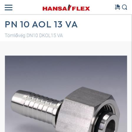
PN 10 AOL 13 VA
Tömlővég DN10 DKOL15 VA
3D modell