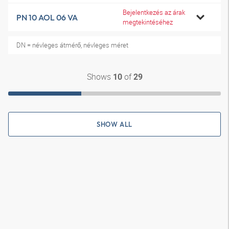
Bejelentkezés az árak
PN 10 AOL 06 VA
megtekintéséhez
DN = névleges átmérő, névleges méret
Shows
of
10
29
SHOW ALL