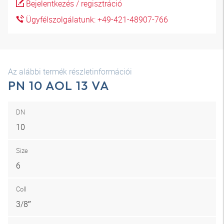
Bejelentkezés / regisztráció
Ügyfélszolgálatunk: +49-421-48907-766
Az alábbi termék részletinformációi
PN 10 AOL 13 VA
DN
10
Size
6
Coll
3/8″