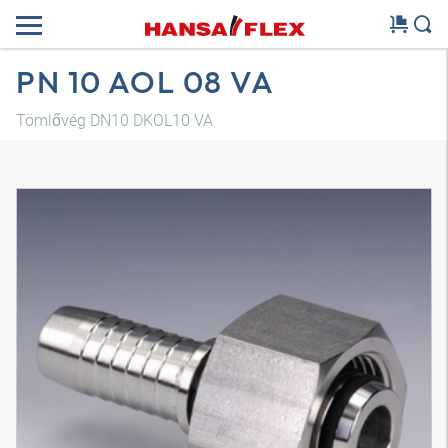
PN 10 AOL 08 VA
Tömlővég DN10 DKOL10 VA
3D modell