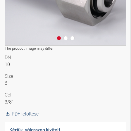
The product image may differ
DN
10
Size
6
Coll
3/8″
PDF letöltése
Kérjük, válasszon kivitelt