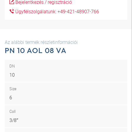
Bejelentkezés / regisztráció
Ügyfélszolgálatunk: +49-421-48907-766
Az alábbi termék részletinformációi
PN 10 AOL 08 VA
DN
10
Size
6
Coll
3/8″