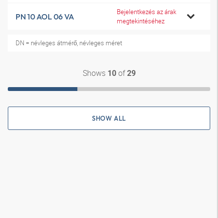
Bejelentkezés az árak
PN 10 AOL 06 VA
megtekintéséhez
DN = névleges átmérő, névleges méret
Shows
of
10
29
SHOW ALL