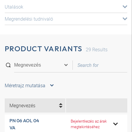
Utalások
Megrendelési tudnivaló
PRODUCT VARIANTS
29
Results
Méretrajz mutatása
Megnevezés
PN 06 AOL 04
Bejelentkezés az árak
megtekintéséhez
VA