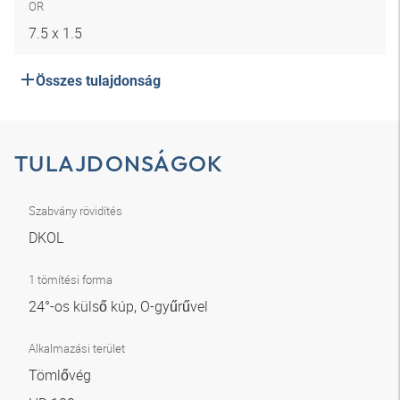
OR
7.5 x 1.5
Összes tulajdonság
TULAJDONSÁGOK
Szabvány rövidítés
DKOL
1 tömítési forma
24°-os külső kúp, O-gyűrűvel
Alkalmazási terület
Tömlővég