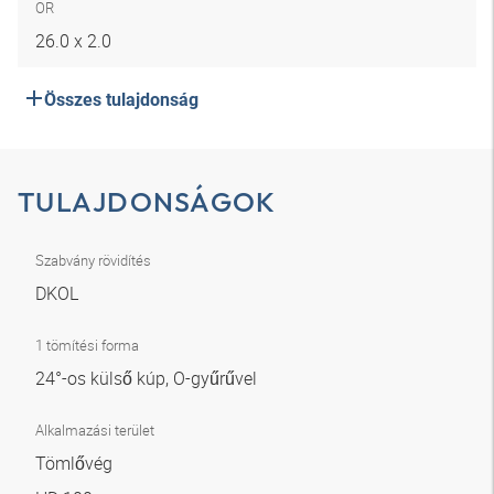
OR
26.0 x 2.0
Összes tulajdonság
TULAJDONSÁGOK
Szabvány rövidítés
DKOL
1 tömítési forma
24°-os külső kúp, O-gyűrűvel
Alkalmazási terület
Tömlővég