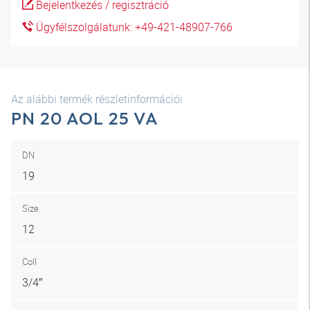
Bejelentkezés / regisztráció
Ügyfélszolgálatunk: +49-421-48907-766
Az alábbi termék részletinformációi
PN 20 AOL 25 VA
DN
19
Size
12
Coll
3/4″