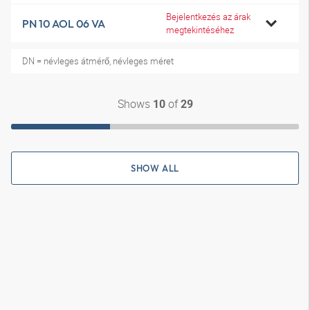
Bejelentkezés az árak
PN 10 AOL 06 VA
megtekintéséhez
DN = névleges átmérő, névleges méret
Shows
of
10
29
SHOW ALL