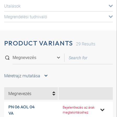
Utalások
Megrendelési tudnivaló
PRODUCT VARIANTS
29
Results
Méretrajz mutatása
Megnevezés
PN 06 AOL 04
Bejelentkezés az árak
megtekintéséhez
VA