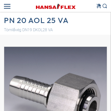
PN 20 AOL 25 VA
Tömlővég DN19 DKOL28 VA
3D modell